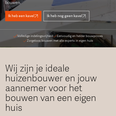
bouwen.
Ik heb een kavel
Ik heb nog geen kavel
Volledige indelingsvrijheid
Eenvoudig en helder bouwproces
Zorgeloos bouwen met alle experts in eigen huis
Wij zijn je ideale
huizenbouwer en jouw
aannemer voor het
bouwen van een eigen
huis