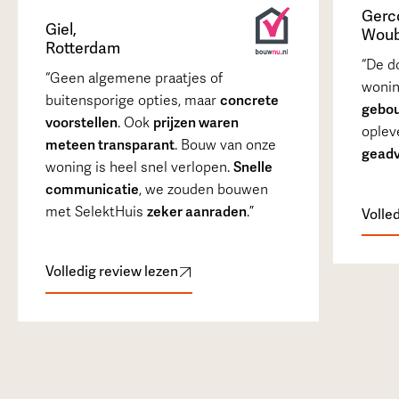
Gerc
Giel
,
Woub
Rotterdam
De d
Geen algemene praatjes of
wonin
buitensporige opties, maar
concrete
gebo
voorstellen
. Ook
prijzen waren
opleve
meteen transparant
. Bouw van onze
geadv
woning is heel snel verlopen.
Snelle
communicatie
, we zouden bouwen
met SelektHuis
zeker aanraden
.
Volle
Volledig review lezen