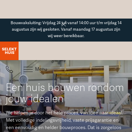
Button Text
Bouwvaksluiting: Vrijdag 24 juli vanaf 14:00 uur t/m vrijdag 14
augustus zijn wij gesloten. Vanaf maandag 17 augustus zijn
wij weer bereikbaar.
Menu
Een huis bouwen rondom
jouw idealen
We helpen je door het hele proces, van idee naar ideaal.
Met volledige indelingsvrijheid, vaste prijsgarantie en
een eenvoudig en helder bouwproces. Dat is zorgeloos