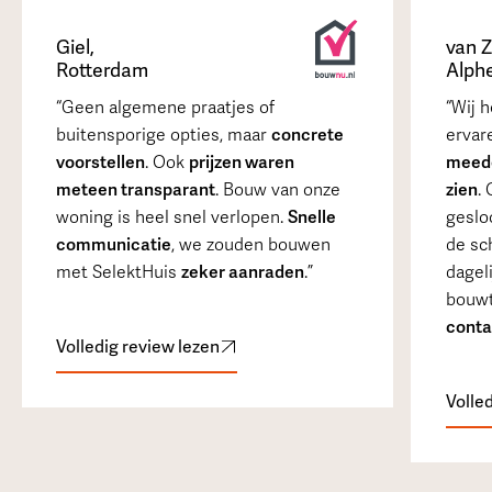
Giel
,
van 
Rotterdam
Alph
Geen algemene praatjes of
Wij 
buitensporige opties, maar
concrete
ervar
voorstellen
. Ook
prijzen waren
meede
meteen transparant
. Bouw van onze
zien
.
woning is heel snel verlopen.
Snelle
gesloo
communicatie
, we zouden bouwen
de sc
met SelektHuis
zeker aanraden
.
dagel
bouw
conta
Volledig review lezen
Volle