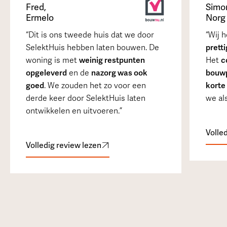
Fred
,
Simo
Ermelo
Norg
Dit is ons tweede huis dat we door
Wij 
SelektHuis hebben laten bouwen. De
prett
woning is met
weinig restpunten
Het
c
opgeleverd
en de
nazorg was ook
bouwp
goed
. We zouden het zo voor een
korte 
derde keer door SelektHuis laten
we als
ontwikkelen en uitvoeren.
Volle
Volledig review lezen