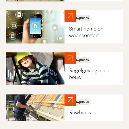
Bouwproces
Smart home en
wooncomfort
Bouwproces
Regelgeving in de
bouw
Bouwproces
Ruwbouw