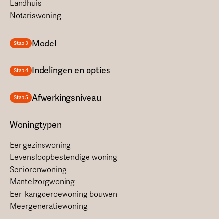
Landhuis
Notariswoning
Model
Stap 3
Indelingen en opties
Stap 4
Afwerkingsniveau
Stap 5
Woningtypen
Eengezinswoning
Levensloopbestendige woning
Seniorenwoning
Mantelzorgwoning
Een kangoeroewoning bouwen
Meergeneratiewoning