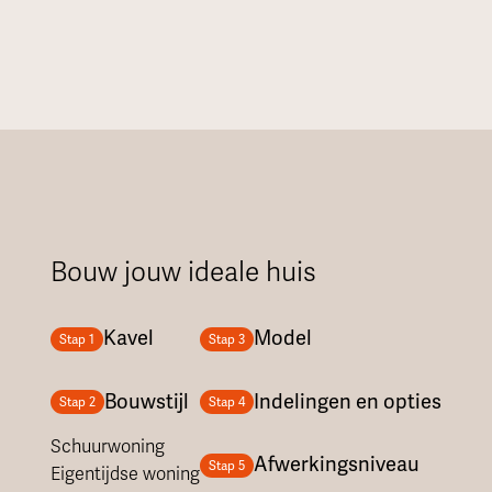
Bouw jouw ideale huis
Kavel
Model
Stap 1
Stap 3
Bouwstijl
Indelingen en opties
Stap 2
Stap 4
Schuurwoning
Afwerkingsniveau
Stap 5
Eigentijdse woning