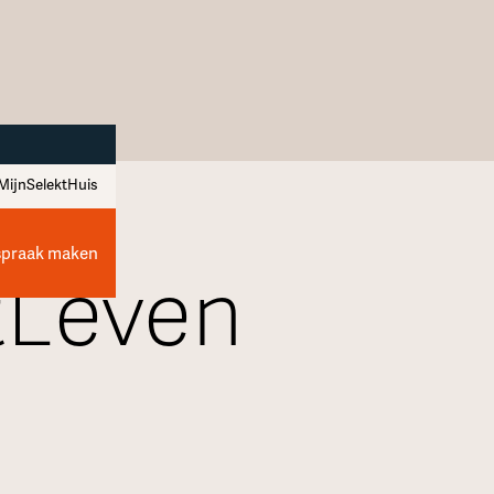
MijnSelektHuis
spraak maken
tLeven