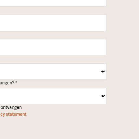
vangen? *
f ontvangen
acy statement