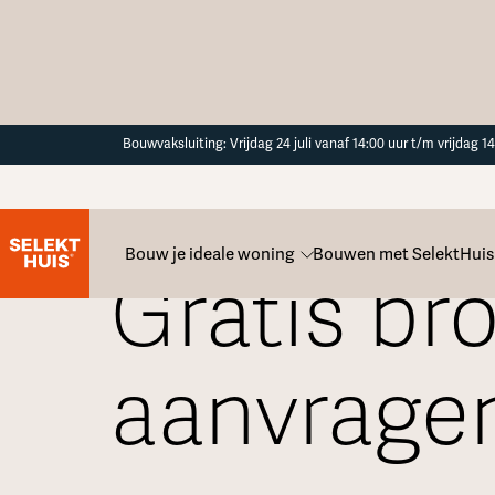
Button Text
Bouwvaksluiting: Vrijdag 24 juli vanaf 14:00 uur t/m vrijdag 
Bouw je ideale woning
Bouwen met SelektHuis
Gratis br
aanvrage