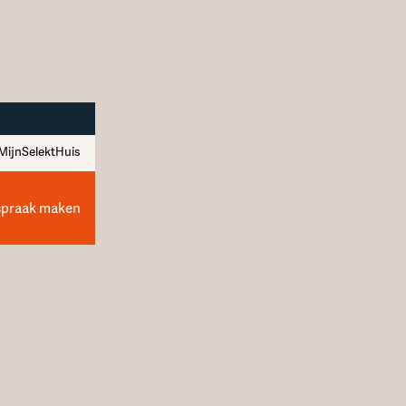
MijnSelektHuis
spraak maken