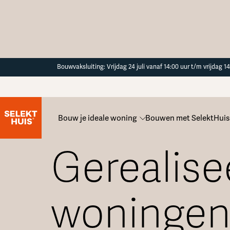
Button Text
Bouwvaksluiting: Vrijdag 24 juli vanaf 14:00 uur t/m vrijdag 
Bouw je ideale woning
Bouwen met SelektHuis
Laat je inspireren door onze
Gerealise
woninge