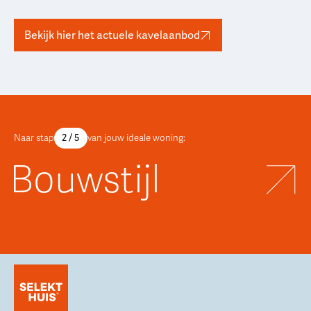
Bekijk hier het actuele kavelaanbod
2
/ 5
Naar stap
van jouw ideale woning:
Bouwstijl