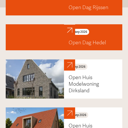
Open Dag Rijssen
25
sep
2026
Open Dag Hedel
5
sep
2026
Open Huis
Modelwoning
Dirksland
17
sep
2026
Open Huis