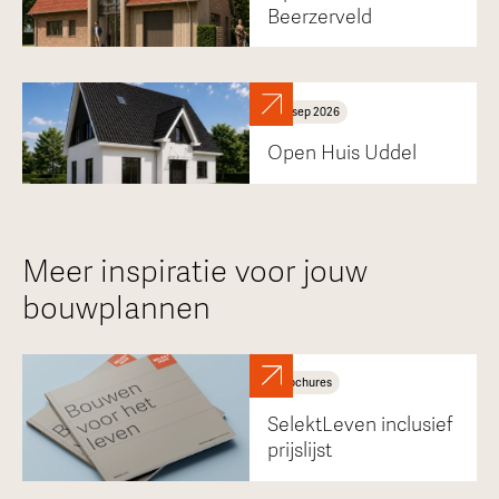
Beerzerveld
30
sep
2026
Open Huis Uddel
Meer inspiratie voor jouw
bouwplannen
Brochures
SelektLeven inclusief
prijslijst