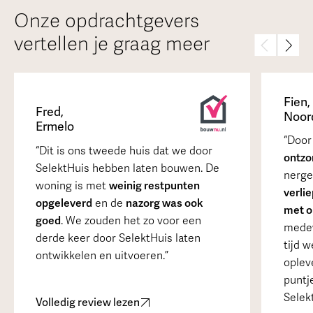
Onze opdrachtgevers
vertellen je graag meer
Fien
,
Fred
,
Noor
Ermelo
Door 
Dit is ons tweede huis dat we door
ontzo
SelektHuis hebben laten bouwen. De
nerge
woning is met
weinig restpunten
verlie
opgeleverd
en de
nazorg was ook
met o
goed
. We zouden het zo voor een
medew
derde keer door SelektHuis laten
tijd 
ontwikkelen en uitvoeren.
oplev
puntje
Selek
Volledig review lezen