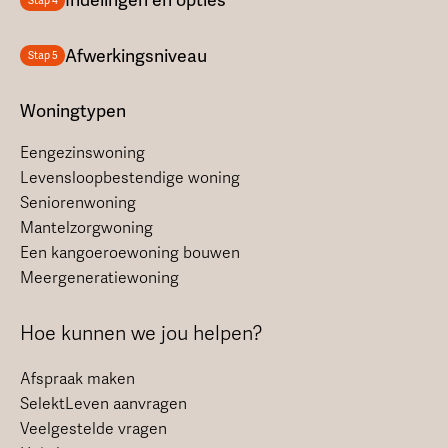
Indelingen en opties
Stap 4
Afwerkingsniveau
Stap 5
Woningtypen
Eengezinswoning
Levensloopbestendige woning
Seniorenwoning
Mantelzorgwoning
Een kangoeroewoning bouwen
Meergeneratiewoning
Hoe kunnen we jou helpen?
Afspraak maken
SelektLeven aanvragen
Veelgestelde vragen