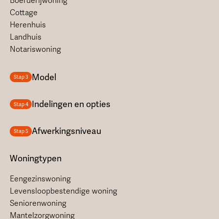
Boerderijwoning
Cottage
Herenhuis
Landhuis
Notariswoning
Model
Stap 3
Indelingen en opties
Stap 4
Afwerkingsniveau
Stap 5
Woningtypen
Eengezinswoning
Levensloopbestendige woning
Seniorenwoning
Mantelzorgwoning