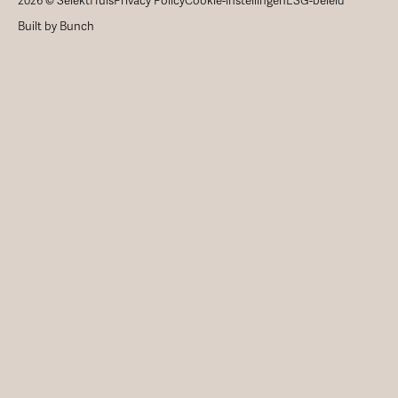
2026 © SelektHuis
Privacy Policy
Cookie-instellingen
ESG-beleid
Built by Bunch