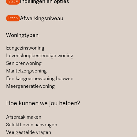
Indelingen en opties
Stap 4
Afwerkingsniveau
Stap 5
Woningtypen
Eengezinswoning
Levensloopbestendige woning
Seniorenwoning
Mantelzorgwoning
Een kangoeroewoning bouwen
Meergeneratiewoning
Hoe kunnen we jou helpen?
Afspraak maken
SelektLeven aanvragen
Veelgestelde vragen