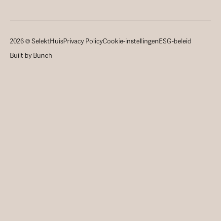
2026 © SelektHuis
Privacy Policy
Cookie-instellingen
ESG-beleid
Built by Bunch