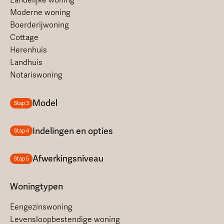
Moderne woning
Boerderijwoning
Cottage
Herenhuis
Landhuis
Notariswoning
Model
Stap 3
Indelingen en opties
Stap 4
Afwerkingsniveau
Stap 5
Woningtypen
Eengezinswoning
Levensloopbestendige woning