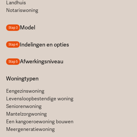
Landhuis
Notariswoning
Model
Stap 3
Indelingen en opties
Stap 4
Afwerkingsniveau
Stap 5
Woningtypen
Eengezinswoning
Levensloopbestendige woning
Seniorenwoning
Mantelzorgwoning
Een kangoeroewoning bouwen
Meergeneratiewoning