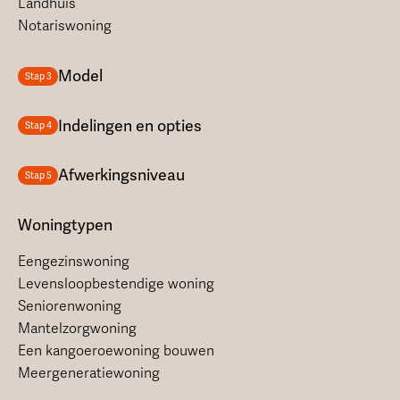
Landhuis
Notariswoning
Model
Stap 3
Indelingen en opties
Stap 4
Afwerkingsniveau
Stap 5
Woningtypen
Eengezinswoning
Levensloopbestendige woning
Seniorenwoning
Mantelzorgwoning
Een kangoeroewoning bouwen
Meergeneratiewoning