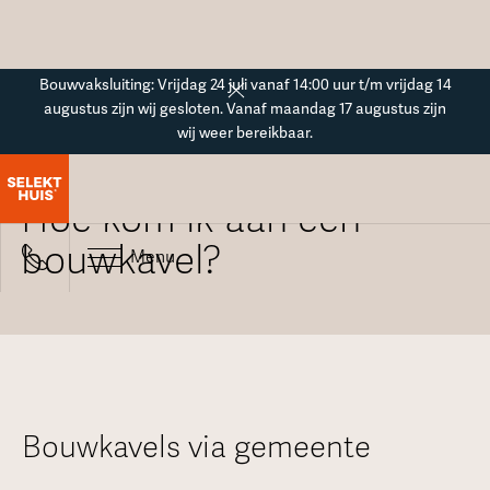
Button Text
Bouwvaksluiting: Vrijdag 24 juli vanaf 14:00 uur t/m vrijdag 14
augustus zijn wij gesloten. Vanaf maandag 17 augustus zijn
wij weer bereikbaar.
Alle veelgestelde vragen
Hoe kom ik aan een
bouwkavel?
Menu
Bouwkavels via gemeente