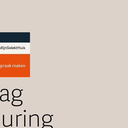
MijnSelektHuis
spraak maken
aag
uring