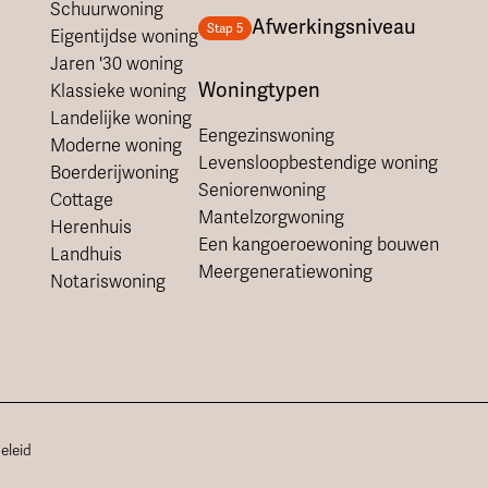
Schuurwoning
Afwerkingsniveau
Stap 5
Eigentijdse woning
Jaren '30 woning
Woningtypen
Klassieke woning
Landelijke woning
Eengezinswoning
Moderne woning
Levensloopbestendige woning
Boerderijwoning
Seniorenwoning
Cottage
Mantelzorgwoning
Herenhuis
Een kangoeroewoning bouwen
Landhuis
Meergeneratiewoning
Notariswoning
eleid