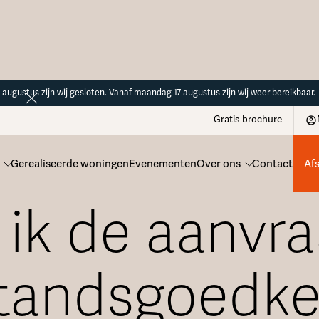
14 augustus zijn wij gesloten. Vanaf maandag 17 augustus zijn wij weer bereikbaar.
Gratis brochure
Gerealiseerde woningen
Evenementen
Over ons
Contact
Af
 ik de aanvr
standsgoedke