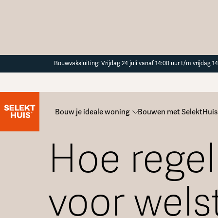
Button Text
Bouwvaksluiting: Vrijdag 24 juli vanaf 14:00 uur t/m vrijdag 
Bouw je ideale woning
Bouwen met SelektHuis
Alle veelgestelde vragen
Hoe regel
voor wel