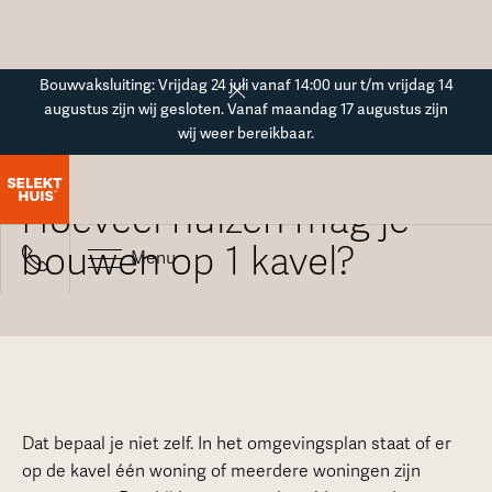
Button Text
Bouwvaksluiting: Vrijdag 24 juli vanaf 14:00 uur t/m vrijdag 14
augustus zijn wij gesloten. Vanaf maandag 17 augustus zijn
wij weer bereikbaar.
Alle veelgestelde vragen
Hoeveel huizen mag je
bouwen op 1 kavel?
Menu
Dat bepaal je niet zelf. In het omgevingsplan staat of er
op de kavel één woning of meerdere woningen zijn