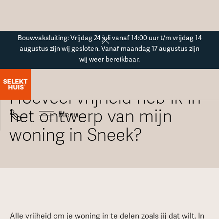
Button Text
Bouwvaksluiting: Vrijdag 24 juli vanaf 14:00 uur t/m vrijdag 14
augustus zijn wij gesloten. Vanaf maandag 17 augustus zijn
wij weer bereikbaar.
Alle veelgestelde vragen
Hoeveel vrijheid heb ik in
het ontwerp van mijn
Menu
woning in Sneek?
Alle vrijheid om je woning in te delen zoals jij dat wilt. In