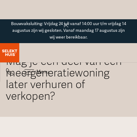
Button Text
Bouwvaksluiting: Vrijdag 24 juli vanaf 14:00 uur t/m vrijdag 14
augustus zijn wij gesloten. Vanaf maandag 17 augustus zijn
wij weer bereikbaar.
Alle veelgestelde vragen
Mag je een deel van een
meergeneratiewoning
Menu
later verhuren of
verkopen?