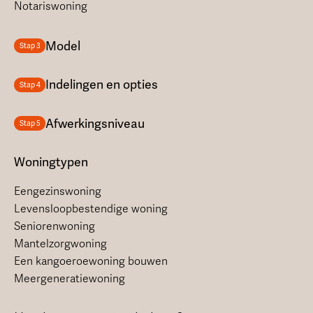
Notariswoning
Model
Stap 3
Indelingen en opties
Stap 4
Afwerkingsniveau
Stap 5
Woningtypen
Eengezinswoning
Levensloopbestendige woning
Seniorenwoning
Mantelzorgwoning
Een kangoeroewoning bouwen
Meergeneratiewoning