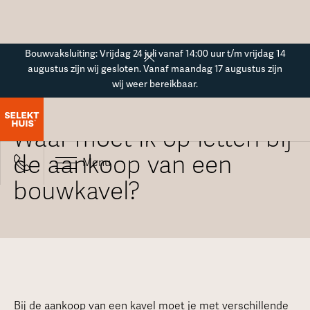
Button Text
Bouwvaksluiting: Vrijdag 24 juli vanaf 14:00 uur t/m vrijdag 14
augustus zijn wij gesloten. Vanaf maandag 17 augustus zijn
wij weer bereikbaar.
Alle veelgestelde vragen
Waar moet ik op letten bij
de aankoop van een
Menu
bouwkavel?
Bij de aankoop van een kavel moet je met verschillende