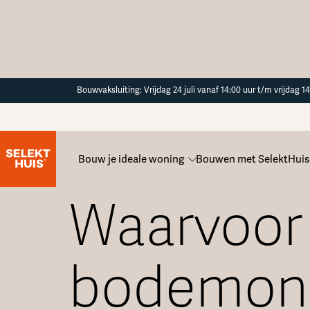
Button Text
Bouwvaksluiting: Vrijdag 24 juli vanaf 14:00 uur t/m vrijdag 
Bouw je ideale woning
Bouwen met SelektHuis
Alle veelgestelde vragen
Waarvoor 
bodemon