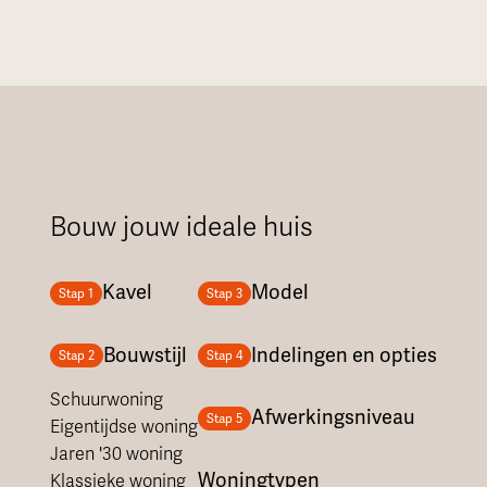
Bouw jouw ideale huis
Kavel
Model
Stap 1
Stap 3
Bouwstijl
Indelingen en opties
Stap 2
Stap 4
Schuurwoning
Afwerkingsniveau
Stap 5
Eigentijdse woning
Jaren '30 woning
Woningtypen
Klassieke woning