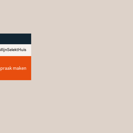
MijnSelektHuis
spraak maken