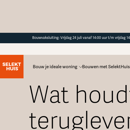
Button Text
Bouwvaksluiting: Vrijdag 24 juli vanaf 14:00 uur t/m vrijdag 
Bouw je ideale woning
Bouwen met SelektHuis
Alle veelgestelde vragen
Wat houd
terugleve