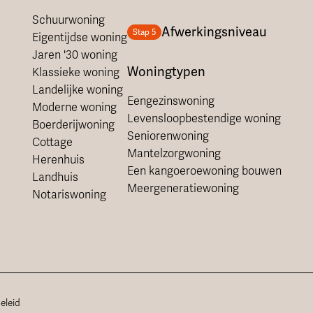
Schuurwoning
Afwerkingsniveau
Stap 5
Eigentijdse woning
Jaren '30 woning
Woningtypen
Klassieke woning
Landelijke woning
Eengezinswoning
Moderne woning
Levensloopbestendige woning
Boerderijwoning
Seniorenwoning
Cottage
Mantelzorgwoning
Herenhuis
Een kangoeroewoning bouwen
Landhuis
Meergeneratiewoning
Notariswoning
eleid