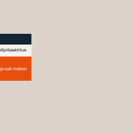
MijnSelektHuis
spraak maken