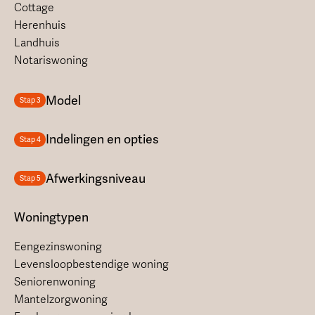
Cottage
Herenhuis
Landhuis
Notariswoning
Model
Stap 3
Indelingen en opties
Stap 4
Afwerkingsniveau
Stap 5
Woningtypen
Eengezinswoning
Levensloopbestendige woning
Seniorenwoning
Mantelzorgwoning