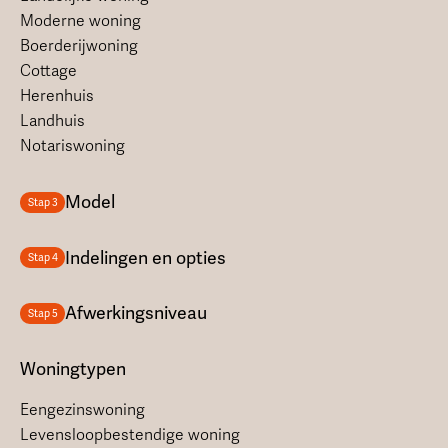
Moderne woning
Boerderijwoning
Cottage
Herenhuis
Landhuis
Notariswoning
Model
Stap 3
Indelingen en opties
Stap 4
Afwerkingsniveau
Stap 5
Woningtypen
Eengezinswoning
Levensloopbestendige woning