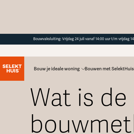
Button Text
Bouwvaksluiting: Vrijdag 24 juli vanaf 14:00 uur t/m vrijdag 
Bouw je ideale woning
Bouwen met SelektHuis
Alle veelgestelde vragen
Wat is d
bouwmet