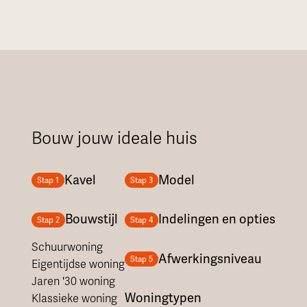
Bouw jouw ideale huis
Kavel
Model
Stap 1
Stap 3
Bouwstijl
Indelingen en opties
Stap 2
Stap 4
Schuurwoning
Afwerkingsniveau
Stap 5
Eigentijdse woning
Jaren '30 woning
Woningtypen
Klassieke woning