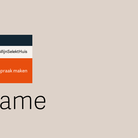
MijnSelektHuis
spraak maken
zame