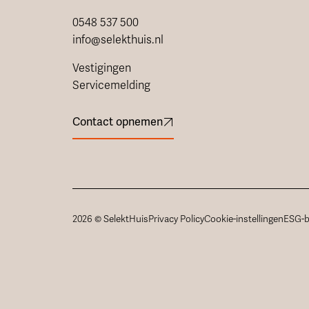
0548 537 500
info@selekthuis.nl
Vestigingen
Servicemelding
Contact opnemen
2026 © SelektHuis
Privacy Policy
Cookie-instellingen
ESG-b