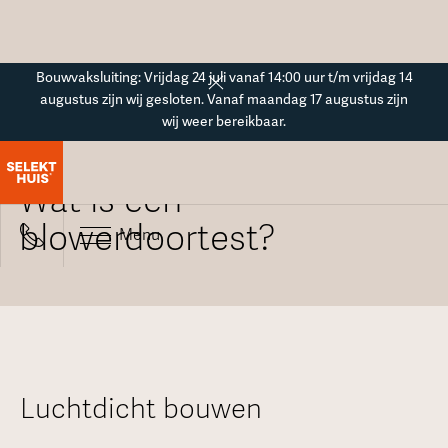
Button Text
Bouwvaksluiting: Vrijdag 24 juli vanaf 14:00 uur t/m vrijdag 14
augustus zijn wij gesloten. Vanaf maandag 17 augustus zijn
wij weer bereikbaar.
Alle veelgestelde vragen
Wat is een
blowerdoortest?
Menu
Luchtdicht bouwen