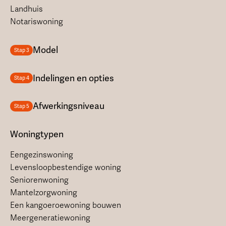
Landhuis
Notariswoning
Model
Stap 3
Indelingen en opties
Stap 4
Afwerkingsniveau
Stap 5
Woningtypen
Eengezinswoning
Levensloopbestendige woning
Seniorenwoning
Mantelzorgwoning
Een kangoeroewoning bouwen
Meergeneratiewoning