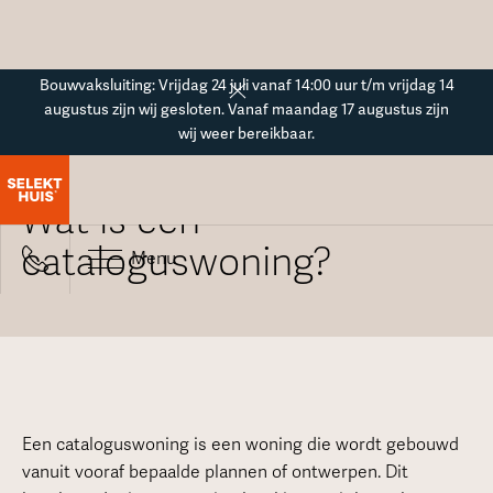
Button Text
Bouwvaksluiting: Vrijdag 24 juli vanaf 14:00 uur t/m vrijdag 14
augustus zijn wij gesloten. Vanaf maandag 17 augustus zijn
wij weer bereikbaar.
Alle veelgestelde vragen
Wat is een
cataloguswoning?
Menu
Een cataloguswoning is een woning die wordt gebouwd
vanuit vooraf bepaalde plannen of ontwerpen. Dit