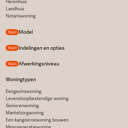
Herenhuis
Landhuis
Notariswoning
Model
Stap 3
Indelingen en opties
Stap 4
Afwerkingsniveau
Stap 5
Woningtypen
Eengezinswoning
Levensloopbestendige woning
Seniorenwoning
Mantelzorgwoning
Een kangoeroewoning bouwen
Meergeneratiewoning