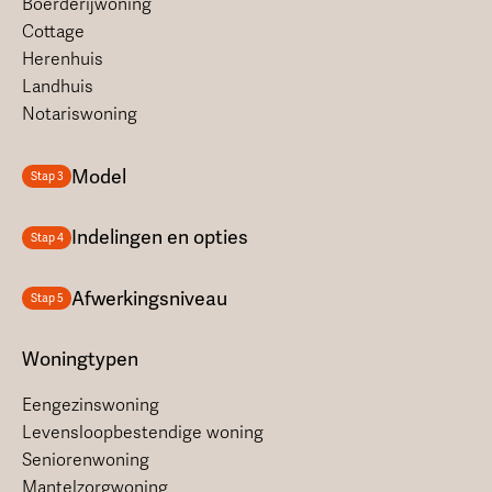
Boerderijwoning
Cottage
Herenhuis
Landhuis
Notariswoning
Model
Stap 3
Indelingen en opties
Stap 4
Afwerkingsniveau
Stap 5
Woningtypen
Eengezinswoning
Levensloopbestendige woning
Seniorenwoning
Mantelzorgwoning