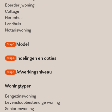
Boerderijwoning
Cottage
Herenhuis
Landhuis
Notariswoning
Model
Stap 3
Indelingen en opties
Stap 4
Afwerkingsniveau
Stap 5
Woningtypen
Eengezinswoning
Levensloopbestendige woning
Seniorenwoning