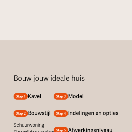
Bouw jouw ideale huis
Kavel
Model
Stap 1
Stap 3
Bouwstijl
Indelingen en opties
Stap 2
Stap 4
Schuurwoning
Afwerkingsniveau
Stap 5