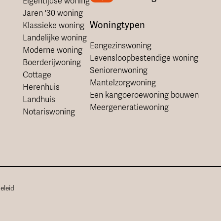
Eigentijdse woning
Jaren '30 woning
Woningtypen
Klassieke woning
Landelijke woning
Eengezinswoning
Moderne woning
Levensloopbestendige woning
Boerderijwoning
Seniorenwoning
Cottage
Mantelzorgwoning
Herenhuis
Een kangoeroewoning bouwen
Landhuis
Meergeneratiewoning
Notariswoning
eleid