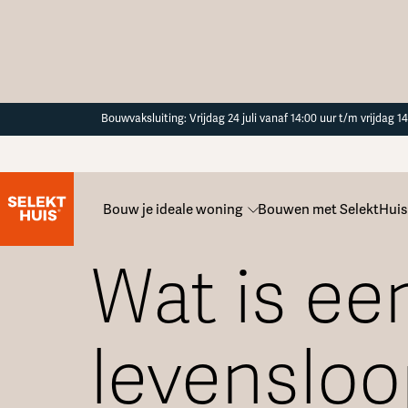
Button Text
Bouwvaksluiting: Vrijdag 24 juli vanaf 14:00 uur t/m vrijdag 
Bouw je ideale woning
Bouwen met SelektHuis
Alle veelgestelde vragen
Wat is ee
levenslo