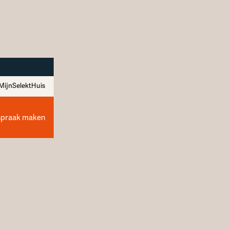
MijnSelektHuis
spraak maken