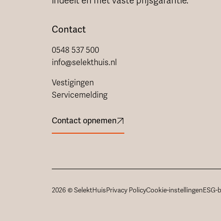
indeelt en met vaste prijsgarantie.
Contact
0548 537 500
info@selekthuis.nl
Vestigingen
Servicemelding
Contact opnemen
2026 © SelektHuis
Privacy Policy
Cookie-instellingen
ESG-b