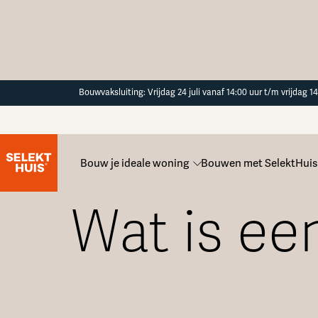
Button Text
Bouwvaksluiting: Vrijdag 24 juli vanaf 14:00 uur t/m vrijdag 
Bouw je ideale woning
Bouwen met SelektHuis
Alle veelgestelde vragen
Wat is ee