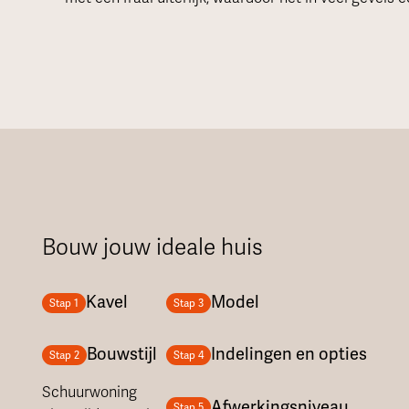
Bouw jouw ideale huis
Kavel
Model
Stap 1
Stap 3
Bouwstijl
Indelingen en opties
Stap 2
Stap 4
Schuurwoning
Afwerkingsniveau
Stap 5