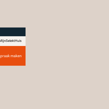
MijnSelektHuis
spraak maken