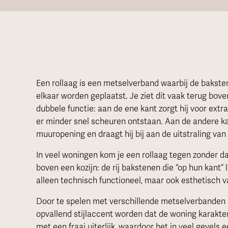
Een rollaag is een metselverband waarbij de baksten
elkaar worden geplaatst. Je ziet dit vaak terug bov
dubbele functie: aan de ene kant zorgt hij voor extra
er minder snel scheuren ontstaan. Aan de andere ka
muuropening en draagt hij bij aan de uitstraling van
In veel woningen kom je een rollaag tegen zonder da
boven een kozijn: de rij bakstenen die “op hun kant” l
alleen technisch functioneel, maar ook esthetisch 
Door te spelen met verschillende metselverbanden e
opvallend stijlaccent worden dat de woning karakte
met een fraai uiterlijk, waardoor het in veel gevels ee