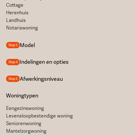
Cottage
Herenhuis
Landhuis
Notariswoning
Model
Stap 3
Indelingen en opties
Stap 4
Afwerkingsniveau
Stap 5
Woningtypen
Eengezinswoning
Levensloopbestendige woning
Seniorenwoning
Mantelzorgwoning