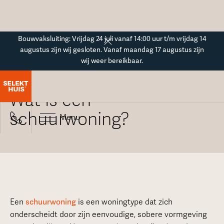
Button Text
Bouwvaksluiting: Vrijdag 24 juli vanaf 14:00 uur t/m vrijdag 14
augustus zijn wij gesloten. Vanaf maandag 17 augustus zijn
wij weer bereikbaar.
Alle veelgestelde vragen
Wat is een
schuurwoning?
Menu
Een
schuurwoning
is een woningtype dat zich
onderscheidt door zijn eenvoudige, sobere vormgeving