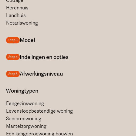
Cottage
Herenhuis
Landhuis
Notariswoning
Model
Stap 3
Indelingen en opties
Stap 4
Afwerkingsniveau
Stap 5
Woningtypen
Eengezinswoning
Levensloopbestendige woning
Seniorenwoning
Mantelzorgwoning
Een kangoeroewoning bouwen