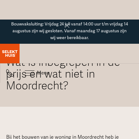
Button Text
Bouwvaksluiting: Vrijdag 24 juli vanaf 14:00 uur t/m vrijdag 14
augustus zijn wij gesloten. Vanaf maandag 17 augustus zijn
wij weer bereikbaar.
Alle veelgestelde vragen
Wat is inbegrepen in de
prijs en wat niet in
Menu
Moordrecht?
Bij het bouwen van je woning in Moordrecht heb je