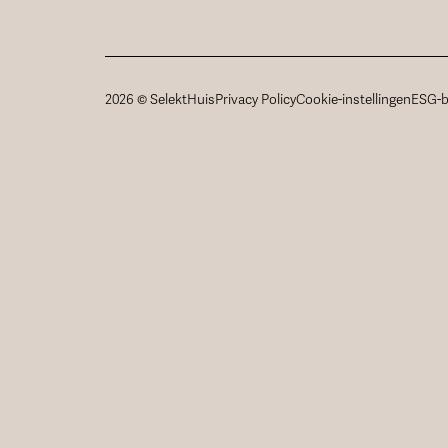
2026 © SelektHuis
Privacy Policy
Cookie-instellingen
ESG-b