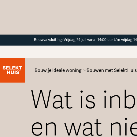
Button Text
Bouwvaksluiting: Vrijdag 24 juli vanaf 14:00 uur t/m vrijdag 
Bouw je ideale woning
Bouwen met SelektHuis
Alle veelgestelde vragen
Wat is inb
en wat ni