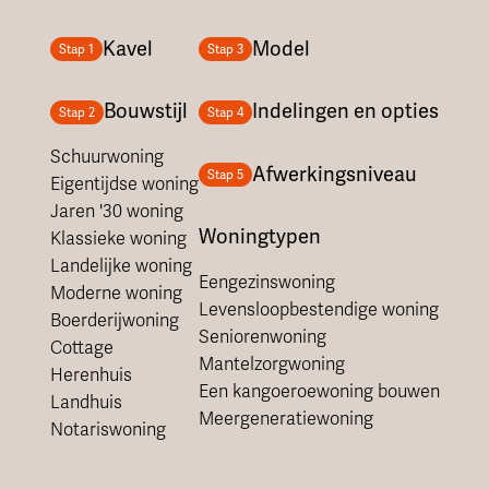
Kavel
Model
Stap 1
Stap 3
Bouwstijl
Indelingen en opties
Stap 2
Stap 4
Schuurwoning
Afwerkingsniveau
Stap 5
Eigentijdse woning
Jaren '30 woning
Woningtypen
Klassieke woning
Landelijke woning
Eengezinswoning
Moderne woning
Levensloopbestendige woning
Boerderijwoning
Seniorenwoning
Cottage
Mantelzorgwoning
Herenhuis
Een kangoeroewoning bouwen
Landhuis
Meergeneratiewoning
Notariswoning