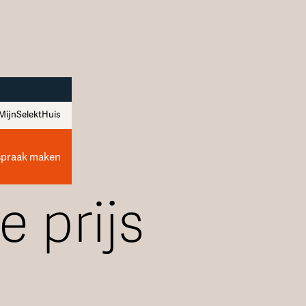
MijnSelektHuis
spraak maken
e prijs