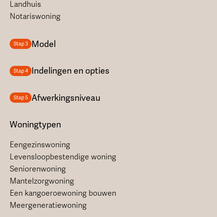
Landhuis
Notariswoning
Model
Stap 3
Indelingen en opties
Stap 4
Afwerkingsniveau
Stap 5
Woningtypen
Eengezinswoning
Levensloopbestendige woning
Seniorenwoning
Mantelzorgwoning
Een kangoeroewoning bouwen
Meergeneratiewoning