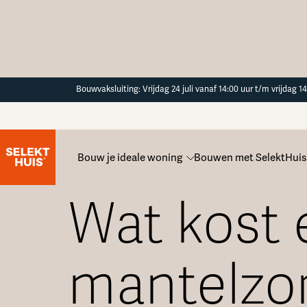
Button Text
Bouwvaksluiting: Vrijdag 24 juli vanaf 14:00 uur t/m vrijdag 
Bouw je ideale woning
Bouwen met SelektHuis
Alle veelgestelde vragen
Wat kost 
mantelzo