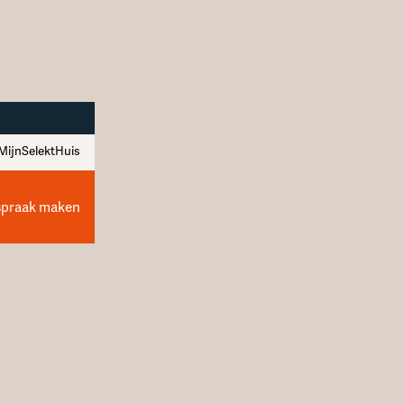
MijnSelektHuis
spraak maken