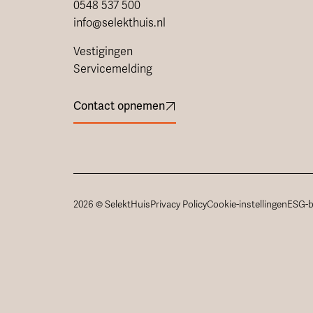
0548 537 500
info@selekthuis.nl
Vestigingen
Servicemelding
Contact opnemen
2026 © SelektHuis
Privacy Policy
Cookie-instellingen
ESG-b