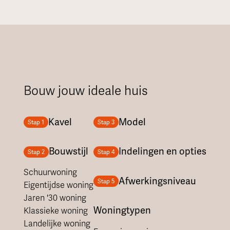
Bouw jouw ideale huis
Kavel
Model
Stap 1
Stap 3
Bouwstijl
Indelingen en opties
Stap 2
Stap 4
Schuurwoning
Afwerkingsniveau
Stap 5
Eigentijdse woning
Jaren '30 woning
Woningtypen
Klassieke woning
Landelijke woning