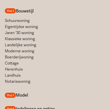
Bouwstijl
Stap 2
Schuurwoning
Eigentijdse woning
Jaren '30 woning
Klassieke woning
Landelijke woning
Moderne woning
Boerderijwoning
Cottage
Herenhuis
Landhuis
Notariswoning
Model
Stap 3
Indelingen en opties
Stap 4