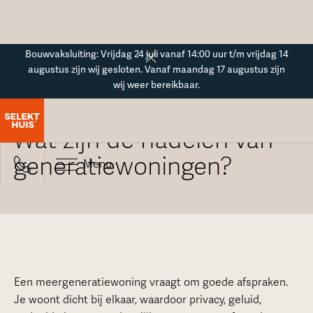
Button Text
Bouwvaksluiting: Vrijdag 24 juli vanaf 14:00 uur t/m vrijdag 14
augustus zijn wij gesloten. Vanaf maandag 17 augustus zijn
wij weer bereikbaar.
Alle veelgestelde vragen
Wat zijn de nadelen van
generatiewoningen?
Menu
Een meergeneratiewoning vraagt om goede afspraken.
Je woont dicht bij elkaar, waardoor privacy, geluid,