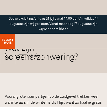
Button Text
Bouwvaksluiting: Vrijdag 24 juli vanaf 14:00 uur t/m vrijdag 14
augustus zijn wij gesloten. Vanaf maandag 17 augustus zijn
wij weer bereikbaar.
Alle veelgestelde vragen
Wat zijn
screens/zonwering?
Menu
Vooral grote raampartijen op de zuidgevel trekken veel
warmte aan. In de winter is dit ] fijn, want zo haal je gratis