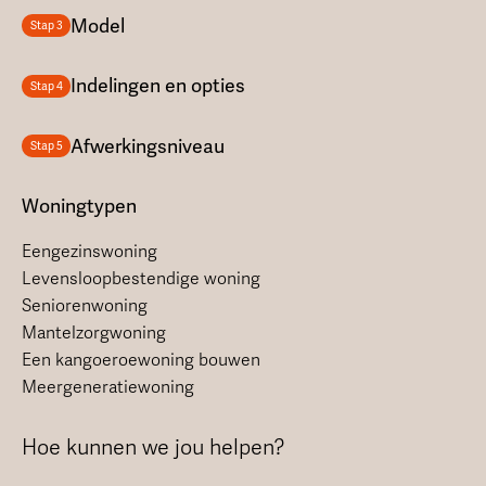
Model
Stap 3
Indelingen en opties
Stap 4
Afwerkingsniveau
Stap 5
Woningtypen
Eengezinswoning
Levensloopbestendige woning
Seniorenwoning
Mantelzorgwoning
Een kangoeroewoning bouwen
Meergeneratiewoning
Hoe kunnen we jou helpen?