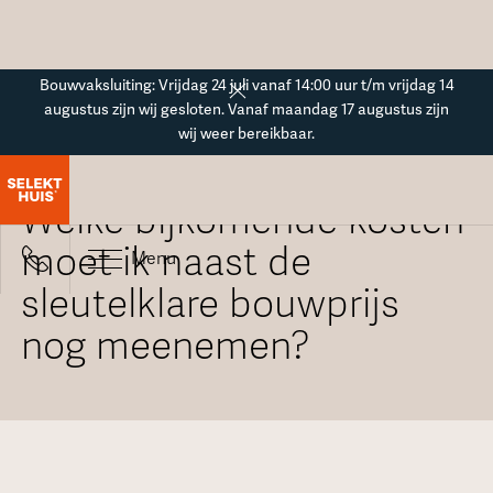
Button Text
Bouwvaksluiting: Vrijdag 24 juli vanaf 14:00 uur t/m vrijdag 14
augustus zijn wij gesloten. Vanaf maandag 17 augustus zijn
wij weer bereikbaar.
Alle veelgestelde vragen
Welke bijkomende kosten
moet ik naast de
Menu
sleutelklare bouwprijs
nog meenemen?