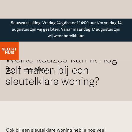
Button Text
Bouwvaksluiting: Vrijdag 24 juli vanaf 14:00 uur t/m vrijdag 14
augustus zijn wij gesloten. Vanaf maandag 17 augustus zijn
wij weer bereikbaar.
Alle veelgestelde vragen
Welke keuzes kan ik nog
zelf maken bij een
Menu
sleutelklare woning?
Ook bij een sleutelklare woning heb je nog veel