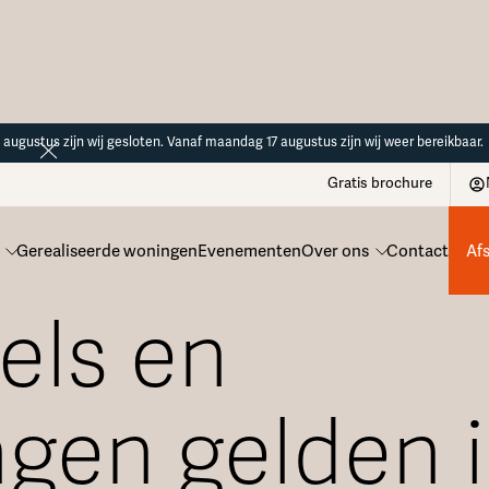
14 augustus zijn wij gesloten. Vanaf maandag 17 augustus zijn wij weer bereikbaar.
Gratis brochure
Gerealiseerde woningen
Evenementen
Over ons
Contact
Af
els en
gen gelden 