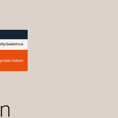
MijnSelektHuis
spraak maken
in