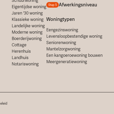
Schuurwoning
Afwerkingsniveau
Stap 5
Eigentijdse woning
Jaren '30 woning
Woningtypen
Klassieke woning
Landelijke woning
Eengezinswoning
Moderne woning
Levensloopbestendige woning
Boerderijwoning
Seniorenwoning
Cottage
Mantelzorgwoning
Herenhuis
Een kangoeroewoning bouwen
Landhuis
Meergeneratiewoning
Notariswoning
eleid