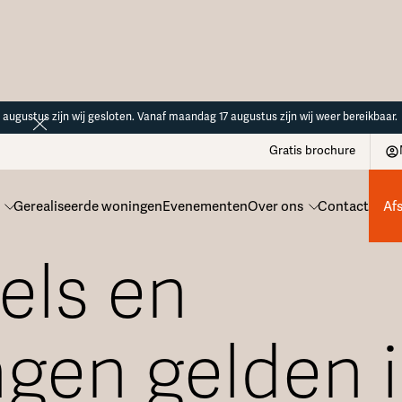
14 augustus zijn wij gesloten. Vanaf maandag 17 augustus zijn wij weer bereikbaar.
Gratis brochure
Gerealiseerde woningen
Evenementen
Over ons
Contact
Af
els en
gen gelden 