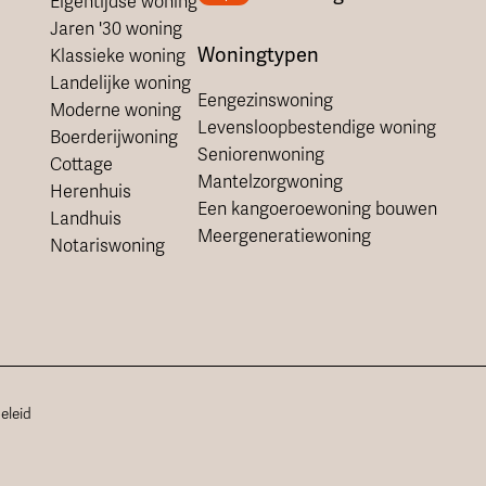
Eigentijdse woning
Jaren '30 woning
Woningtypen
Klassieke woning
Landelijke woning
Eengezinswoning
Moderne woning
Levensloopbestendige woning
Boerderijwoning
Seniorenwoning
Cottage
Mantelzorgwoning
Herenhuis
Een kangoeroewoning bouwen
Landhuis
Meergeneratiewoning
Notariswoning
eleid