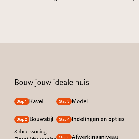
Bouw jouw ideale huis
Kavel
Model
Stap 1
Stap 3
Bouwstijl
Indelingen en opties
Stap 2
Stap 4
Schuurwoning
Afwerkingsniveau
Stap 5