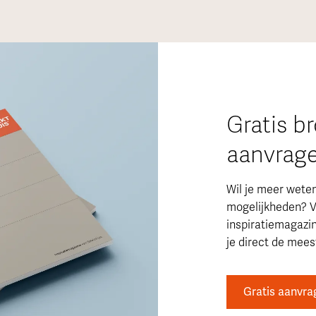
Gratis b
aanvrag
Wil je meer wete
mogelijkheden? V
inspiratiemagazi
je direct de meest
Gratis aanvra