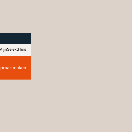
MijnSelektHuis
spraak maken