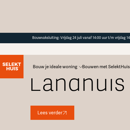
Button Text
Bouwvaksluiting: Vrijdag 24 juli vanaf 14:00 uur t/m vrijdag 
Bouw je ideale woning
Bouwen met SelektHuis
Landhuis 
Lees verder