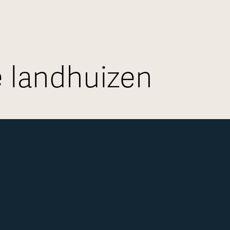
e landhuizen
aliseerde woningen