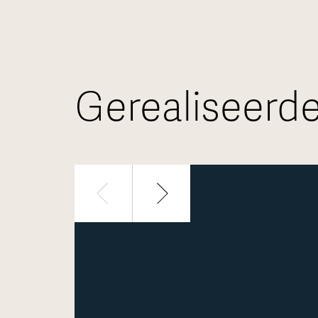
Gerealiseerd
1 / 3
Statig landhuis
Woning bekijken
Alle gere