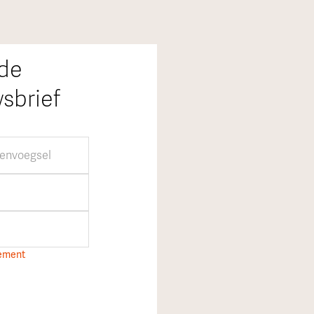
 de
sbrief
tement