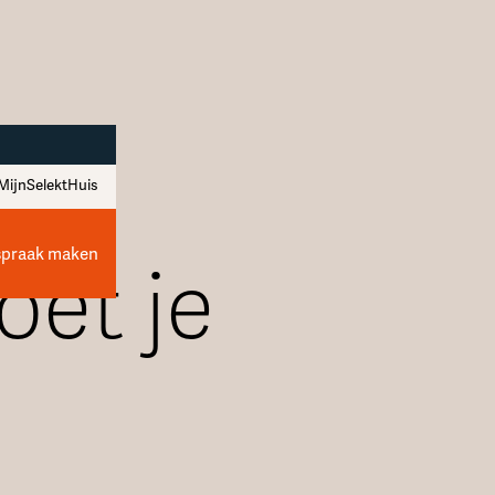
MijnSelektHuis
spraak maken
oet je