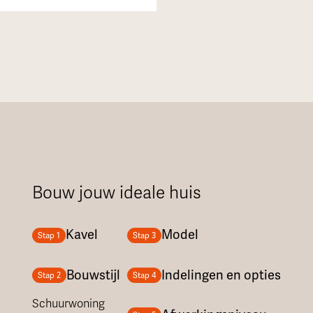
Bouw jouw ideale huis
Kavel
Model
Stap 1
Stap 3
Bouwstijl
Indelingen en opties
Stap 2
Stap 4
Schuurwoning