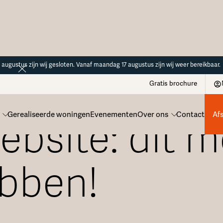
14 augustus zijn wij gesloten. Vanaf maandag 17 augustus zijn wij weer bereikbaar.
Gratis brochure
Gerealiseerde woningen
Evenementen
Over ons
Contact
Af
bsite: dit m
ebben!