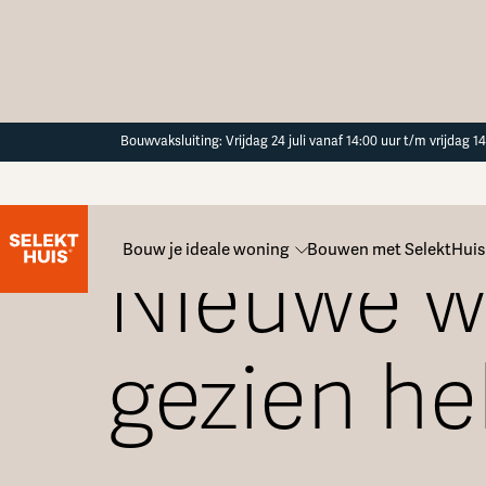
Button Text
Bouwvaksluiting: Vrijdag 24 juli vanaf 14:00 uur t/m vrijdag 
Nieuwsoverzicht
Bouw je ideale woning
Bouwen met SelektHuis
Nieuwe we
gezien h