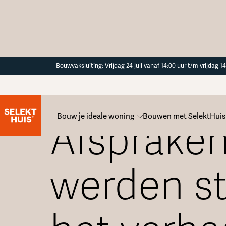
Button Text
Bouwvaksluiting: Vrijdag 24 juli vanaf 14:00 uur t/m vrijdag 
Blogoverzicht
Bouw je ideale woning
Bouwen met SelektHuis
Afspraken
werden s