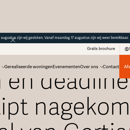
14 augustus zijn wij gesloten. Vanaf maandag 17 augustus zijn wij weer bereikbaar.
Gratis brochure
Gerealiseerde woningen
Evenementen
Over ons
Contact
Af
 en deadline
tipt nagekom