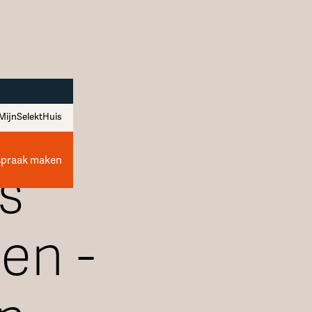
MijnSelektHuis
spraak maken
s
en -