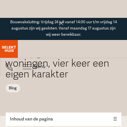
Button Text
Bouwvaksluiting: Vrijdag 24 juli vanaf 14:00 uur t/m vrijdag 14
augustus zijn wij gesloten. Vanaf maandag 17 augustus zijn
wij weer bereikbaar.
Blogoverzicht
Net opgeleverd: vier
woningen, vier keer een
Menu
eigen karakter
Blog
Inhoud van de pagina
☰