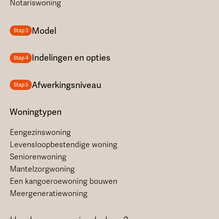
Notariswoning
Model
Stap 3
Indelingen en opties
Stap 4
Afwerkingsniveau
Stap 5
Woningtypen
Eengezinswoning
Levensloopbestendige woning
Seniorenwoning
Mantelzorgwoning
Een kangoeroewoning bouwen
Meergeneratiewoning