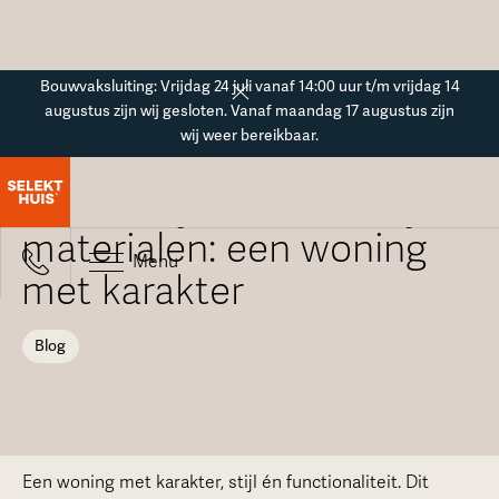
Button Text
Bouwvaksluiting: Vrijdag 24 juli vanaf 14:00 uur t/m vrijdag 14
augustus zijn wij gesloten. Vanaf maandag 17 augustus zijn
wij weer bereikbaar.
Blogoverzicht
Strakke lijnen, natuurlijke
materialen: een woning
Menu
met karakter
Blog
Een woning met karakter, stijl én functionaliteit. Dit